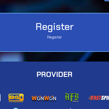
Register
Register
PROVIDER