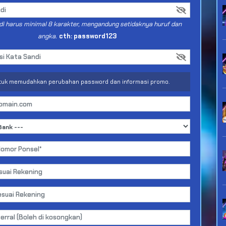
di harus minimal 8 karakter, mengandung setidaknya huruf dan
angka.
cth: password123
untuk memudahkan perubahan password dan informasi promo.