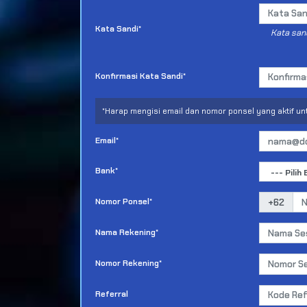
Kata Sandi*
Kata san
Konfirmasi Kata Sandi*
*Harap mengisi email dan nomor ponsel yang aktif 
Email*
Bank*
Nomor Ponsel*
+62
Nama Rekening*
Nomor Rekening*
Referral