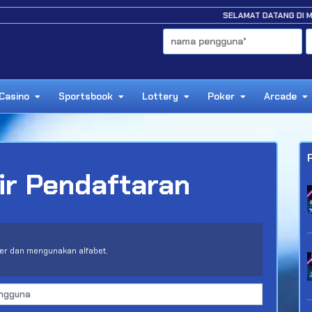
SELAMAT DATANG DI MPO878
Casino
Sportsbook
Lottery
Poker
Arcade
ir Pendaftaran
ter dan mengunakan alfabet.