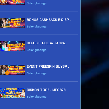
Selengkapnya
BONUS CASHBACK 5% SP...
Selengkapnya
DEPOSIT PULSA TANPA...
Selengkapnya
EVENT FREESPIN BUYSP...
Selengkapnya
DISKON TOGEL MPO878
Selengkapnya