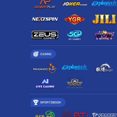
CASINO
SPORTSBOOK