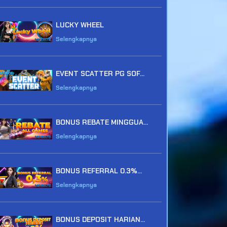
LUCKY WHEEL
Selengkapnya
EVENT SCATTER PG SOF...
Selengkapnya
BONUS REBATE MINGGUA...
Selengkapnya
BONUS REFERRAL 0.3%...
Selengkapnya
BONUS DEPOSIT HARIAN...