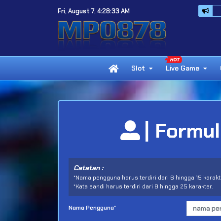
Fri, August 7, 4:28:34 AM
Slot
Live Game
| Formul
Catatan :
*Nama pengguna harus terdiri dari 6 hingga 15 karak
*Kata sandi harus terdiri dari 8 hingga 25 karakter.
Nama Pengguna*