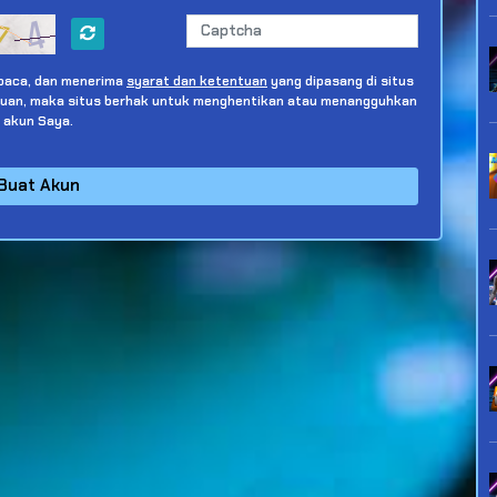
embaca, dan menerima
syarat dan ketentuan
yang dipasang di situs
entuan, maka situs berhak untuk menghentikan atau menangguhkan
akun Saya.
Buat Akun