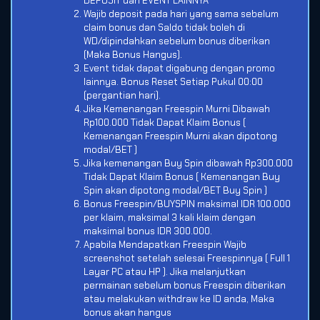
DEPOSIT dan EVENT LAINNYA
Wajib deposit pada hari yang sama sebelum
claim bonus dan Saldo tidak boleh di
WD/dipindahkan sebelum bonus diberikan
(Maka Bonus Hangus).
Event tidak dapat digabung dengan promo
lainnya. Bonus Reset Setiap Pukul 00:00
(pergantian hari).
Jika Kemenangan Freespin Murni Dibawah
Rp100.000 Tidak Dapat Klaim Bonus (
Kemenangan Freespin Murni akan dipotong
modal/BET )
Jika kemenangan Buy Spin dibawah Rp300.000
Tidak Dapat Klaim Bonus ( Kemenangan Buy
Spin akan dipotong modal/BET Buy Spin )
Bonus Freespin/BUYSPIN maksimal IDR 100.000
per klaim, maksimal 3 kali klaim dengan
maksimal bonus IDR 300.000.
Apabila Mendapatkan Freespin Wajib
screenshot setelah selesai Freespinnya ( Full 1
Layar PC atau HP ). Jika melanjutkan
permainan sebelum bonus Freespin diberikan
atau melakukan withdraw ke ID anda, Maka
bonus akan hangus