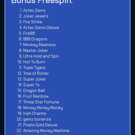
Bonus Freespin.
Aztec Gems
Joker Jewel's
Fire Strike
Aztec Gems Deluxe
Fire88
888 Dragons
Monkey Madness
Master Joker
Ultra Hold and Spin
Hot To Burn
Triple Tigers
Tree of Richer
Super Joker
Super 7s
Dragon Ball
Fruit Rainbow
Three Star Fortune
Money Money Money
Irish Charms
gemz bonanza
Pirate Gold Deluxe
Amazing Money Machine