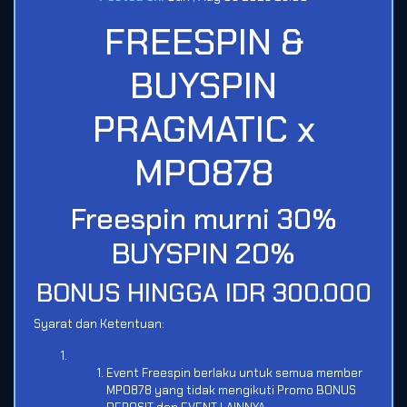
FREESPIN &
BUYSPIN
PRAGMATIC x
MPO878
Freespin murni 30%
BUYSPIN 20%
BONUS HINGGA IDR 300.000
Syarat dan Ketentuan:
Event Freespin berlaku untuk semua member
MPO878 yang tidak mengikuti Promo BONUS