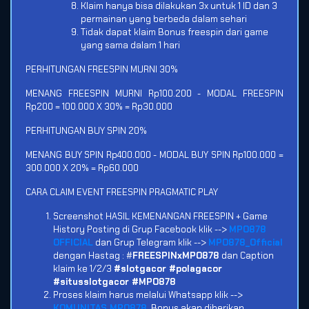
Klaim hanya bisa dilakukan 3x untuk 1 ID dan 3
permainan yang berbeda dalam sehari
Tidak dapat klaim Bonus freespin dari game
yang sama dalam 1 hari
PERHITUNGAN FREESPIN MURNI 30%
MENANG FREESPIN MURNI Rp100.200 - MODAL FREESPIN
Rp200 = 100.000 X 30% = Rp30.000
PERHITUNGAN BUY SPIN 20%
MENANG BUY SPIN Rp400.000 - MODAL BUY SPIN Rp100.000 =
300.000 X 20% = Rp60.000
CARA CLAIM EVENT FREESPIN PRAGMATIC PLAY
Screenshot HASIL KEMENANGAN FREESPIN + Game
History Posting di Grup Facebook klik -->
MPO878
OFFICIAL
dan Grup Telegram klik -->
MPO878_Official
dengan Hastag : #
FREESPINxMPO878
dan Caption
klaim ke 1/2/3
#slotgacor #polagacor
#situsslotgacor #MPO878
Proses klaim harus melalui Whatsapp klik -->
KOMUNITAS MPO878
. Bonus akan diberikan